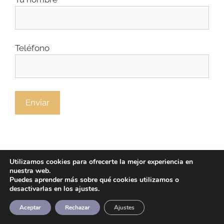
Teléfono
Utilizamos cookies para ofrecerte la mejor experiencia en
nuestra web.
Política de privacidad
/
Política de cookies
/
Aviso
Puedes aprender más sobre qué cookies utilizamos o
desactivarlas en los ajustes.
legal
Aceptar
Rechazar
Ajustes